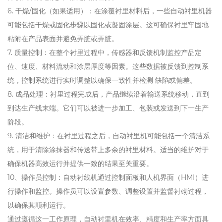
6. 干燥/固化（如果适用）：在涂覆衬里材料后，一些自动衬里机器
可能包括干燥或固化步骤以固化或凝固涂层。这可确保衬里牢固地
粘附在产品表面并避免弄脏或弄脏。
7. 质量控制：在整个衬里过程中，传感器和反馈机制监控产品定
位、速度、材料流动和涂层厚度等因素。这些数据被反馈到控制系
统，控制系统进行实时调整以确保一致性并检测 缺陷或偏差。
8. 成品处理：衬里过程完成后，产品继续沿着输送系统移动，直到
到达生产线末端。它们可以被进一步加工、包装或发送到下一生产
阶段。
9. 清洁和维护：在衬里过程之后，自动衬里机可能包括一个清洁系
统，用于清除涂抹器和传送带上多余的衬里材料。适当的维护对于
确保机器高效运行并提供一致的结果至关重要。
10、操作员控制：自动衬线机通过控制面板和人机界面（HMI）进
行操作和监控。操作员可以设置参数、调整设置并监督衬砌过程，
以确保其顺利运行。
通过遵循这一工作原理，自动衬里机在效率、精度和生产率方面具