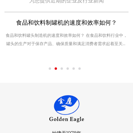
为您提供近期的企业及行业新闻
食品和饮料制罐机的速度和效率如何？
食品和饮料罐头制造机的速度和效率如何？ 在食品和饮料行业中，
装
罐头的生产对于保存产品、确保质量和满足消费者需求起着至关重
提高生
提
要的作用。速度和效率 制罐机 直接影响生产成本、运营效率和产品
能
交付时间。多年来，技术进步极大地提高了制罐机的能力，提高了
在
生产率、提高了质量并减少了浪费。在本文中，我们将探讨影响食
品和饮料制罐机速度和效率的因素、它们的工作原理以及在现代制
造环境中优化生产线的重要性。 制罐...